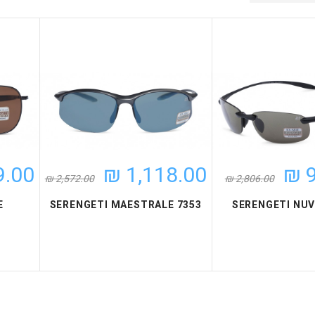
.00 ₪
1,118.00 ₪
9
2,572.00 ₪
2,806.00 ₪
E
SERENGETI MAESTRALE 7353
SERENGETI NUV