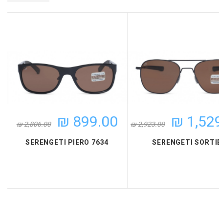
1,529
899.00 ₪
2,923.00 ₪
2,806.00 ₪
SERENGETI SORTI
SERENGETI PIERO 7634