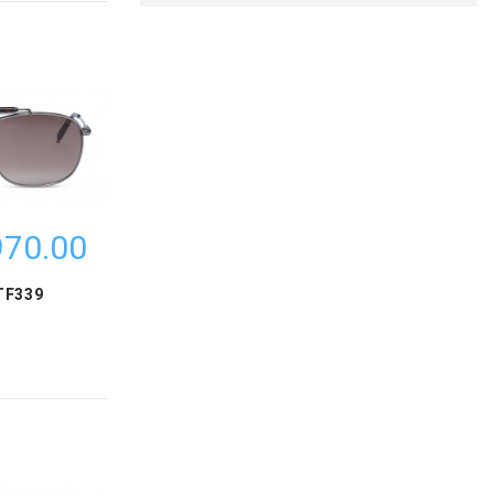
70.00 ₪
TF339