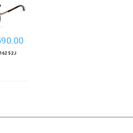
90.00 ₪
162 52J